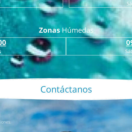
Sá
Zonas
Húmedas
00
0
s
Sá
Contáctanos
iones.