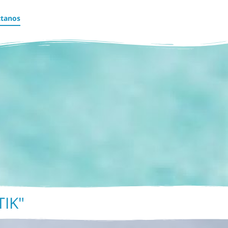
ctanos
TIK"